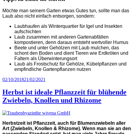
Möchte man seinem Garten etwas Gutes tun, sollte man das
Laub also nicht einfach entsorgen, sondern:
Laubhaufen als Winterquartier für Igel und Insekten
aufschichten
Laub zusammen mit anderen Gartenabfällen
kompostieren, denn daraus entsteht wertvoller Humus
Beete und unter Gehölzen mit Laub mulchen, das
schont den Boden und dient Tieren wie Erdkröten und
Faltern als Überwinterungsort
Laub als Frostschutz für Gehölze, Kübelpflanzen und
empfindliche Gartenpflanzen nutzen
Veröffentlicht
02/10/2018
21/02/2021
am
Herbst ist ideale Pflanzzeit für blühende
Zwiebeln, Knollen und Rhizome
Herbstzeit ist Pflanzzeit, auch für Blumenzwiebeln aller
Art (Zwiebeln, Knollen & Rhizome). Wenn man sie an den
passenden Standort setzt, hat man viele Jahre Freude