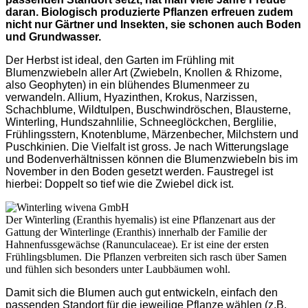
daran. Biologisch produzierte Pflanzen erfreuen zudem
nicht nur Gärtner und Insekten, sie schonen auch Boden
und Grundwasser.
Der Herbst ist ideal, den Garten im Frühling mit
Blumenzwiebeln aller Art (Zwiebeln, Knollen & Rhizome,
also Geophyten) in ein blühendes Blumenmeer zu
verwandeln. Allium, Hyazinthen, Krokus, Narzissen,
Schachblume, Wildtulpen, Buschwindröschen, Blausterne,
Winterling, Hundszahnlilie, Schneeglöckchen, Berglilie,
Frühlingsstern, Knotenblume, Märzenbecher, Milchstern und
Puschkinien. Die Vielfalt ist gross. Je nach Witterungslage
und Bodenverhältnissen können die Blumenzwiebeln bis im
November in den Boden gesetzt werden. Faustregel ist
hierbei: Doppelt so tief wie die Zwiebel dick ist.
Der Winterling (Eranthis hyemalis) ist eine Pflanzenart aus der
Gattung der Winterlinge (Eranthis) innerhalb der Familie der
Hahnenfussgewächse (Ranunculaceae). Er ist eine der ersten
Frühlingsblumen. Die Pflanzen verbreiten sich rasch über Samen
und fühlen sich besonders unter Laubbäumen wohl.
Damit sich die Blumen auch gut entwickeln, einfach den
passenden Standort für die jeweilige Pflanze wählen (z.B.