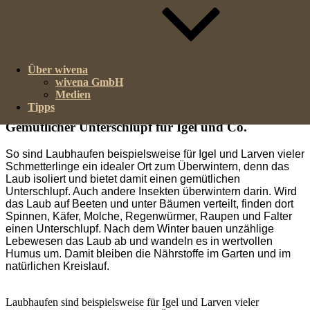
Denn ein Laubhaufen belebt den Garten im wahrsten Sinne
des Wortes.
Wird das Laub auf Beeten und unter Bäumen verteilt, finden dort
Spinnen, Käfer, Molche, Regenwürmer, Raupen und Falter einen
Über wivena
Unterschlupf. Nach dem Winter bauen unzählige Lebewesen das
wivena GmbH
Laub ab und wandeln es in wertvollen Humus um. Damit bleiben
Medien
die Nährstoffe im Garten und im natürlichen Kreislauf.
Tipps
Gemütlicher Unterschlupf für Igel und Co.
So sind Laubhaufen beispielsweise für Igel und Larven vieler
Schmetterlinge ein idealer Ort zum Überwintern, denn das
Laub isoliert und bietet damit einen gemütlichen
Unterschlupf. Auch andere Insekten überwintern darin. Wird
das Laub auf Beeten und unter Bäumen verteilt, finden dort
Spinnen, Käfer, Molche, Regenwürmer, Raupen und Falter
einen Unterschlupf. Nach dem Winter bauen unzählige
Lebewesen das Laub ab und wandeln es in wertvollen
Humus um. Damit bleiben die Nährstoffe im Garten und im
natürlichen Kreislauf.
Laubhaufen sind beispielsweise für Igel und Larven vieler