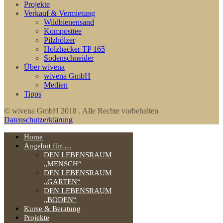
Projekte
Verkauf & Vermietung
Wildbienensand
Komposttee
Pilzhölzer
Holzhacker TP 165
Sodenschneider
Über wivena
wivena GmbH
Medien
Tipps
© wivena GmbH 2018 . Alle Rechte vorbehalten
Datenschutzerklärung
Home
Angebot für….
DEN LEBENSRAUM
„MENSCH“
DEN LEBENSRAUM
„GARTEN“
DEN LEBENSRAUM
„BODEN“
Kurse & Beratung
Projekte