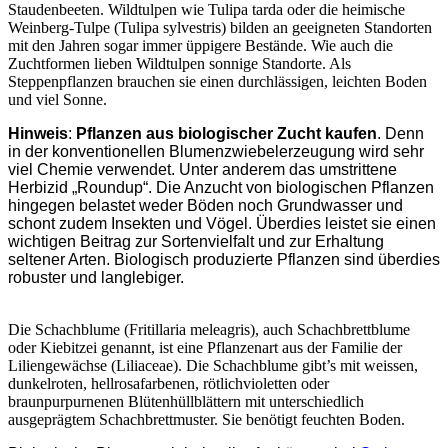
Staudenbeeten. Wildtulpen wie Tulipa tarda oder die heimische
Weinberg-Tulpe (Tulipa sylvestris) bilden an geeigneten Standorten
mit den Jahren sogar immer üppigere Bestände. Wie auch die
Zuchtformen lieben Wildtulpen sonnige Standorte. Als
Steppenpflanzen brauchen sie einen durchlässigen, leichten Boden
und viel Sonne.
Hinweis
:
Pflanzen aus biologischer Zucht kaufen
. Denn
in der konventionellen Blumenzwiebelerzeugung wird sehr
viel Chemie verwendet. Unter anderem das umstrittene
Herbizid „Roundup“. Die Anzucht von biologischen Pflanzen
hingegen belastet weder Böden noch Grundwasser und
schont zudem Insekten und Vögel. Überdies leistet sie einen
wichtigen Beitrag zur Sortenvielfalt und zur Erhaltung
seltener Arten. Biologisch produzierte Pflanzen sind überdies
robuster und langlebiger.
Die Schachblume (Fritillaria meleagris), auch Schachbrettblume
oder Kiebitzei genannt, ist eine Pflanzenart aus der Familie der
Liliengewächse (Liliaceae). Die Schachblume gibt’s mit weissen,
dunkelroten, hellrosafarbenen, rötlichvioletten oder
braunpurpurnenen Blütenhüllblättern mit unterschiedlich
ausgeprägtem Schachbrettmuster. Sie benötigt feuchten Boden.