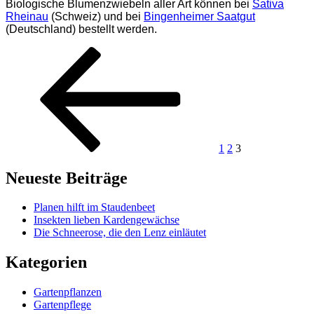
Biologische Blumenzwiebeln aller Art können bei
Sativa
Rheinau
(Schweiz) und bei
Bingenheimer Saatgut
(Deutschland) bestellt werden.
Seitennummerierung
Vorherige
Seite
Seite
Seite
Seite
der
Beiträge
1
2
3
Neueste Beiträge
Planen hilft im Staudenbeet
Insekten lieben Kardengewächse
Die Schneerose, die den Lenz einläutet
Kategorien
Gartenpflanzen
Gartenpflege