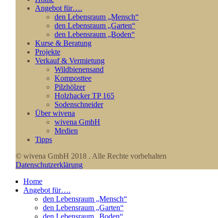
Angebot für….
den Lebensraum „Mensch“
den Lebensraum „Garten“
den Lebensraum „Boden“
Kurse & Beratung
Projekte
Verkauf & Vermietung
Wildbienensand
Komposttee
Pilzhölzer
Holzhacker TP 165
Sodenschneider
Über wivena
wivena GmbH
Medien
Tipps
© wivena GmbH 2018 . Alle Rechte vorbehalten
Datenschutzerklärung
Home
Angebot für….
den Lebensraum „Mensch“
den Lebensraum „Garten“
den Lebensraum „Boden“