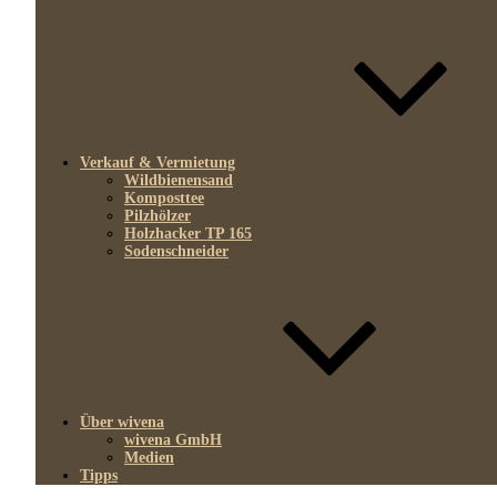
Verkauf & Vermietung
Wildbienensand
Komposttee
Pilzhölzer
Holzhacker TP 165
Sodenschneider
Über wivena
wivena GmbH
Medien
Tipps