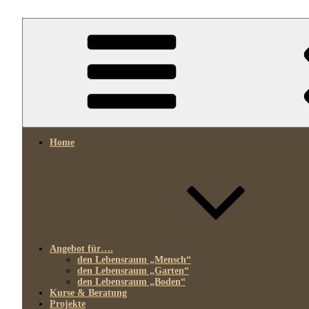
Zum
Inhalt
springen
Wir verbinden Natur im Garten und Siedlungsrau
wivena GmbH
Home
Angebot für….
den Lebensraum „Mensch“
den Lebensraum „Garten“
den Lebensraum „Boden“
Kurse & Beratung
Projekte